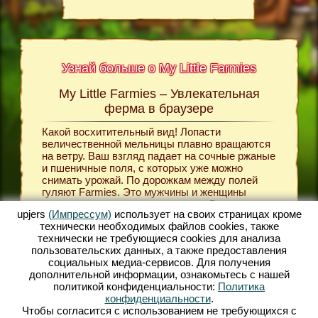
Узнай больше о My Little Farmies
My Little Farmies – Увлекательная
Сю
ttle
ферма в браузере
В яркой 
создаёт
Какой восхитительный вид! Лопасти
ных
общину.
величественной мельницы плавно вращаются
сельско
на ветру. Ваш взгляд падает на сочные ржаные
больше
произво
и пшеничные поля, с которых уже можно
, жанре
пшеницу
снимать урожай. По дорожкам между полей
pjers.
продукт
гуляют Farmies. Это мужчины и женщины
свиней,
одетые в средневековую одежду. В
затем п
upjers
(Импрессум)
использует на своих страницах кроме
разнообразной строительной игре
My Little
Ы
вам все
технически необходимых файлов сookies, также
Farmies
вы создаёте вашу собственную
для выд
технически не требующиеся cookies для анализа
деревенскую общину. Вы заботитесь о
решаете
пользовательских данных, а также предоставления
хозяйстве, рассаживая зерновые культуры,
чтобы з
социальных медиа-сервисов. Для получения
фрукты, деревья и овощи. Полученные
построи
дополнительной информации, ознакомьтесь с нашей
природные продукты вы обрабатываете в
хотите 
политикой конфиденциальности:
Политика
различных производственных зданиях, таких
Продумы
конфиденциальности
.
как мельница, пекарня и молочная фабрика.
постепе
Чтобы согласится с использованием не требующихся с
Игра My Little Farmies предоставит вам