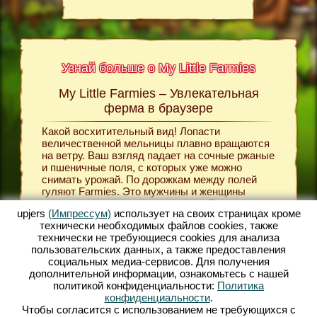
Узнай больше о My Little Farmies
My Little Farmies – Увлекательная
Сю
ttle
ферма в браузере
В яркой 
создаёт
Какой восхитительный вид! Лопасти
ных
общину.
величественной мельницы плавно вращаются
сельско
на ветру. Ваш взгляд падает на сочные ржаные
больше
произво
и пшеничные поля, с которых уже можно
, жанре
пшеницу
снимать урожай. По дорожкам между полей
pjers.
продукт
гуляют Farmies. Это мужчины и женщины
свиней,
одетые в средневековую одежду. В
затем п
upjers
(Импрессум)
использует на своих страницах кроме
разнообразной строительной игре
My Little
Ы
вам все
технически необходимых файлов сookies, также
Farmies
вы создаёте вашу собственную
для выд
технически не требующиеся cookies для анализа
деревенскую общину. Вы заботитесь о
решаете
пользовательских данных, а также предоставления
хозяйстве, рассаживая зерновые культуры,
чтобы з
социальных медиа-сервисов. Для получения
фрукты, деревья и овощи. Полученные
построи
дополнительной информации, ознакомьтесь с нашей
природные продукты вы обрабатываете в
хотите 
политикой конфиденциальности:
Политика
различных производственных зданиях, таких
Продумы
конфиденциальности
.
как мельница, пекарня и молочная фабрика.
постепе
Чтобы согласится с использованием не требующихся с
Игра My Little Farmies предоставит вам