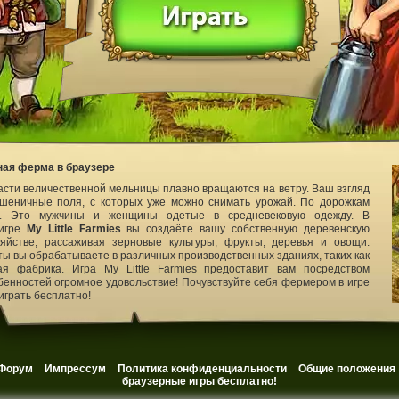
ьная ферма в браузере
асти величественной мельницы плавно вращаются на ветру. Ваш взгляд
шеничные поля, с которых уже можно снимать урожай. По дорожкам
s. Это мужчины и женщины одетые в средневековую одежду. В
 игре
My Little Farmies
вы создаёте вашу собственную деревенскую
яйстве, рассаживая зерновые культуры, фрукты, деревья и овощи.
ы вы обрабатываете в различных производственных зданиях, таких как
я фабрика. Игра My Little Farmies предоставит вам посредством
бенностей огромное удовольствие! Почувствуйте себя фермером в игре
играть бесплатно!
Форум
Импрессум
Политика конфиденциальности
Общие положения
браузерные игры бесплатно!