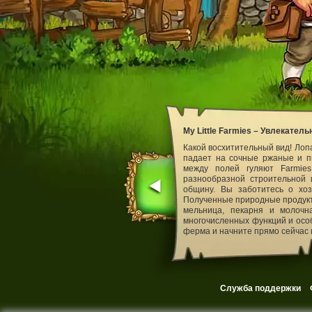
My Little Farmies – Увлекател
Какой восхитительный вид! Лоп
падает на сочные ржаные и п
между полей гуляют Farmie
разнообразной строительной
общину. Вы заботитесь о хоз
Полученные природные продукт
мельница, пекарня и молочна
многочисленных функций и осо
ферма и начните прямо сейчас 
Служба поддержки