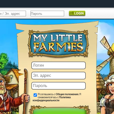
Я соглашаюсь с
Общие положения
. Я
ознакомился/-ась с
Политика
конфиденциальности