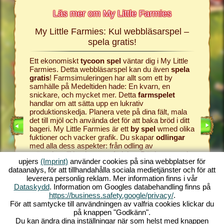
Läs mer om My Little Farmies
My Little Farmies: Kul webbläsarspel –
Histor
mies
spela gratis!
h My
Ett ekonomiskt
tycoon spel
väntar dig i My Little
Allt börj
r
Farmies. Detta webbläsarspel kan du även
spela
samhälle
sig och
gratis
! Farmsimuleringen har allt som ett by
producera
samhälle på Medeltiden hade: En kvarn, en
webbläs
snickare, och mycket mer. Detta
farmspelet
farm
och
EL
handlar om att sätta upp en lukrativ
simulat
ONLINE
produktionskedja. Planera vete på dina fält, mala
ger dig 
E SPEL
det till mjöl och använda det för att baka bröd i ditt
processas
PEL
bageri. My Little Farmies är ett
by spel
wmed olika
vindruvor
fuktioner och vacker grafik. Du skapar
odlingar
vinkälla
med alla dess aspekter: från odling av
i My Lit
grönsakerttill boskapsuppfödning. Där kommer du
komma til
upjers
(Imprint)
använder cookies på sina webbplatser för
att möta
farmdjur
som Mangalica grisen ellerde
Starta di
dataanalys, för att tillhandahålla sociala medietjänster och för att
vita Silkeshönsen. Skapa blommande landskap i
av detta
leverera personlig reklam. Mer information finns i vår
My Little Farmies – ett av de
bästa online spelen
världen 
Dataskydd
. Information om Googles databehandling finns på
genom tiderna, spela det gratis, nu!
utan ne
https://business.safety.google/privacy/
.
För att samtycke till användningen av valfria cookies klickar du
på knappen "Godkänn".
Du kan ändra dina inställningar när som helst med knappen