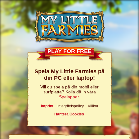
PLAY FOR FREE
Spela My Little Farmies på
din PC eller laptop!
Vill du spela på din mobil eller
surfplatta? Kolla då in våra
Spelappar
.
Imprint
Integritetspolicy
Villkor
Hantera Cookies