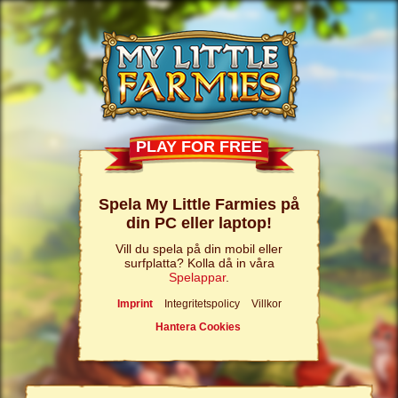
PLAY FOR FREE
Spela My Little Farmies på
din PC eller laptop!
Vill du spela på din mobil eller
surfplatta? Kolla då in våra
Spelappar
.
Imprint
Integritetspolicy
Villkor
Hantera Cookies