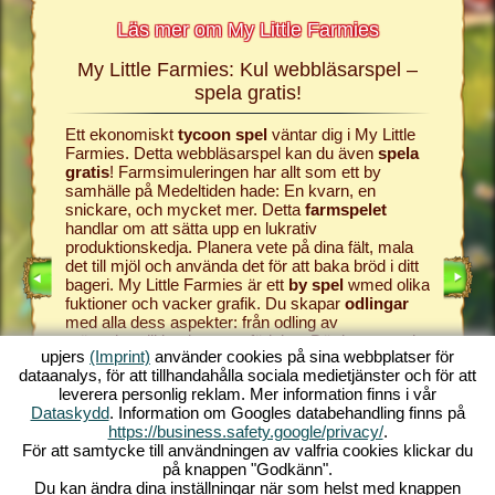
Läs mer om My Little Farmies
My Little Farmies: Kul webbläsarspel –
Histor
mies
spela gratis!
h My
Ett ekonomiskt
tycoon spel
väntar dig i My Little
Allt börj
r
Farmies. Detta webbläsarspel kan du även
spela
samhälle
sig och
gratis
! Farmsimuleringen har allt som ett by
producera
samhälle på Medeltiden hade: En kvarn, en
webbläs
snickare, och mycket mer. Detta
farmspelet
farm
och
EL
handlar om att sätta upp en lukrativ
simulat
ONLINE
produktionskedja. Planera vete på dina fält, mala
ger dig 
E SPEL
det till mjöl och använda det för att baka bröd i ditt
processas
PEL
bageri. My Little Farmies är ett
by spel
wmed olika
vindruvor
fuktioner och vacker grafik. Du skapar
odlingar
vinkälla
med alla dess aspekter: från odling av
i My Lit
grönsakerttill boskapsuppfödning. Där kommer du
komma til
upjers
(Imprint)
använder cookies på sina webbplatser för
att möta
farmdjur
som Mangalica grisen ellerde
Starta di
dataanalys, för att tillhandahålla sociala medietjänster och för att
vita Silkeshönsen. Skapa blommande landskap i
av detta
leverera personlig reklam. Mer information finns i vår
My Little Farmies – ett av de
bästa online spelen
världen 
Dataskydd
. Information om Googles databehandling finns på
genom tiderna, spela det gratis, nu!
utan ne
https://business.safety.google/privacy/
.
För att samtycke till användningen av valfria cookies klickar du
på knappen "Godkänn".
Du kan ändra dina inställningar när som helst med knappen