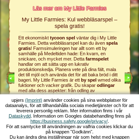
Läs mer om My Little Farmies
My Little Farmies: Kul webbläsarspel –
Histor
mies
spela gratis!
h My
Ett ekonomiskt
tycoon spel
väntar dig i My Little
Allt börj
r
Farmies. Detta webbläsarspel kan du även
spela
samhälle
sig och
gratis
! Farmsimuleringen har allt som ett by
producera
samhälle på Medeltiden hade: En kvarn, en
webbläs
snickare, och mycket mer. Detta
farmspelet
farm
och
EL
handlar om att sätta upp en lukrativ
simulat
ONLINE
produktionskedja. Planera vete på dina fält, mala
ger dig 
E SPEL
det till mjöl och använda det för att baka bröd i ditt
processas
PEL
bageri. My Little Farmies är ett
by spel
wmed olika
vindruvor
fuktioner och vacker grafik. Du skapar
odlingar
vinkälla
med alla dess aspekter: från odling av
i My Lit
grönsakerttill boskapsuppfödning. Där kommer du
komma til
upjers
(Imprint)
använder cookies på sina webbplatser för
att möta
farmdjur
som Mangalica grisen ellerde
Starta di
dataanalys, för att tillhandahålla sociala medietjänster och för att
vita Silkeshönsen. Skapa blommande landskap i
av detta
leverera personlig reklam. Mer information finns i vår
My Little Farmies – ett av de
bästa online spelen
världen 
Dataskydd
. Information om Googles databehandling finns på
genom tiderna, spela det gratis, nu!
utan ne
https://business.safety.google/privacy/
.
För att samtycke till användningen av valfria cookies klickar du
på knappen "Godkänn".
Du kan ändra dina inställningar när som helst med knappen