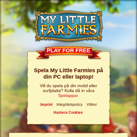
PLAY FOR FREE
Spela My Little Farmies på
din PC eller laptop!
Vill du spela på din mobil eller
surfplatta? Kolla då in våra
Spelappar
.
Imprint
Integritetspolicy
Villkor
Hantera Cookies