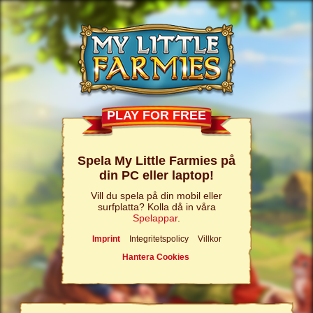
PLAY FOR FREE
Spela My Little Farmies på
din PC eller laptop!
Vill du spela på din mobil eller
surfplatta? Kolla då in våra
Spelappar
.
Imprint
Integritetspolicy
Villkor
Hantera Cookies