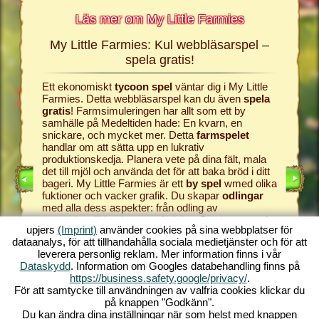
Läs mer om My Little Farmies
My Little Farmies: Kul webbläsarspel –
Histor
mies
spela gratis!
h My
Ett ekonomiskt
tycoon spel
väntar dig i My Little
Allt börj
r
Farmies. Detta webbläsarspel kan du även
spela
samhälle
sig och
gratis
! Farmsimuleringen har allt som ett by
producera
samhälle på Medeltiden hade: En kvarn, en
webbläs
snickare, och mycket mer. Detta
farmspelet
farm
och
EL
handlar om att sätta upp en lukrativ
simulat
ONLINE
produktionskedja. Planera vete på dina fält, mala
ger dig 
E SPEL
det till mjöl och använda det för att baka bröd i ditt
processas
PEL
bageri. My Little Farmies är ett
by spel
wmed olika
vindruvor
fuktioner och vacker grafik. Du skapar
odlingar
vinkälla
med alla dess aspekter: från odling av
i My Lit
grönsakerttill boskapsuppfödning. Där kommer du
komma til
upjers
(Imprint)
använder cookies på sina webbplatser för
att möta
farmdjur
som Mangalica grisen ellerde
Starta di
dataanalys, för att tillhandahålla sociala medietjänster och för att
vita Silkeshönsen. Skapa blommande landskap i
av detta
leverera personlig reklam. Mer information finns i vår
My Little Farmies – ett av de
bästa online spelen
världen 
Dataskydd
. Information om Googles databehandling finns på
genom tiderna, spela det gratis, nu!
utan ne
https://business.safety.google/privacy/
.
För att samtycke till användningen av valfria cookies klickar du
på knappen "Godkänn".
Du kan ändra dina inställningar när som helst med knappen