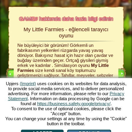
GAME# hakkında daha fazla bilgi edinin
My Little Farmies - eğlenceli tarayıcı
Bu 
 fazla
oyunu
Ne büyüleyici bir görünüm! Görkemli un
Renkli t
cı oyunlar
fabrikasının yelkenleri rüzgarda yavaş yavaş
topluluğu
 İlerleyen
dönüyor. Bakışınız hasat için hazır olan çavdar ve
çayırı k
etsiz
buğday üzerinden geçer. Ortçağ giysileri giymiş
simülasyo
kında
erkek ve kadınlar . Simülasyon oyunu
My Little
buğday, 
Farmies
size kendi sanal köy toplumuzu
sağlamak
geliştirmenizi sağlıyor. Tahıllar, meyveler, sebzeler
satabilir
UNLARI
ve ağaçlar ile ilgilenin ve çeşitli üretim binaları
için tüm 
Upjers
(Imprint)
uses cookies on its websites for data analysis,
yaparak verimli işlevlerini kullanın. My Little
bu köyü 
to provide social media services, and to deliver personalized
I
Farmies size çok sayıda özellik ve işlev
edecek. 
advertising. For more information, please refer to our
Privacy
sunmaktadır - ayrıca bu çiftlk oyununu oynamak
uzmanlaş
I
Statement
. Information on data processing by Google can be
kesinlikle eğlenceli! Çiftlik oyunun büyüleyici
istediğin
found at
https://business.safety.google/privacy/
.
dünyasını yaşayın ve hemen şimdi oynayın!
refahlana
To consent to the use of optional cookies, please click the
YUNU
ve çiftli
"Accept" button.
You can change your settings at any time by using the "Cookie"
button in the toolbar.