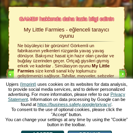
GAME# hakkında daha fazla bilgi edinin
My Little Farmies - eğlenceli tarayıcı
Bu 
 fazla
oyunu
Ne büyüleyici bir görünüm! Görkemli un
Renkli t
cı oyunlar
fabrikasının yelkenleri rüzgarda yavaş yavaş
topluluğu
 İlerleyen
dönüyor. Bakışınız hasat için hazır olan çavdar ve
çayırı k
etsiz
buğday üzerinden geçer. Ortçağ giysileri giymiş
simülasyo
kında
erkek ve kadınlar . Simülasyon oyunu
My Little
buğday, 
Farmies
size kendi sanal köy toplumuzu
sağlamak
geliştirmenizi sağlıyor. Tahıllar, meyveler, sebzeler
satabilir
UNLARI
ve ağaçlar ile ilgilenin ve çeşitli üretim binaları
için tüm 
Upjers
(Imprint)
uses cookies on its websites for data analysis,
yaparak verimli işlevlerini kullanın. My Little
bu köyü 
to provide social media services, and to deliver personalized
I
Farmies size çok sayıda özellik ve işlev
edecek. 
advertising. For more information, please refer to our
Privacy
sunmaktadır - ayrıca bu çiftlk oyununu oynamak
uzmanlaş
I
Statement
. Information on data processing by Google can be
kesinlikle eğlenceli! Çiftlik oyunun büyüleyici
istediğin
found at
https://business.safety.google/privacy/
.
dünyasını yaşayın ve hemen şimdi oynayın!
refahlana
To consent to the use of optional cookies, please click the
YUNU
ve çiftli
"Accept" button.
You can change your settings at any time by using the "Cookie"
button in the toolbar.