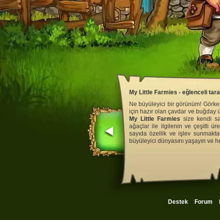
My Little Farmies - eğlenceli tar
Ne büyüleyici bir görünüm! Görkem
için hazır olan çavdar ve buğday 
My Little Farmies
size kendi san
ağaçlar ile ilgilenin ve çeşitli ü
sayıda özellik ve işlev sunmakta
büyüleyici dünyasını yaşayın ve 
Destek
Forum