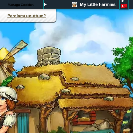
My Little Farmies
Manage Cookies
Parolamı unuttum?