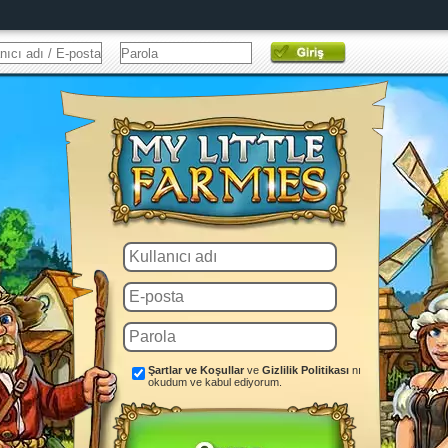
Şartlar ve Koşullar
ve
Gizlilik Politikası
nı
okudum ve kabul ediyorum.