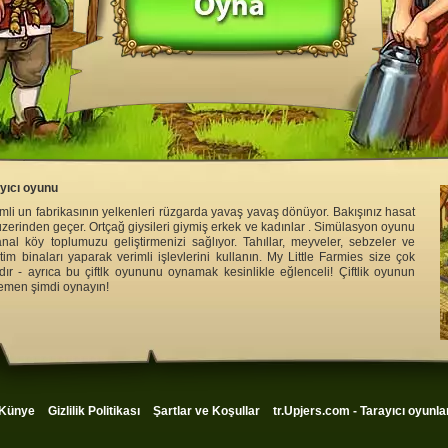
ayıcı oyunu
li un fabrikasının yelkenleri rüzgarda yavaş yavaş dönüyor. Bakışınız hasat
üzerinden geçer. Ortçağ giysileri giymiş erkek ve kadınlar . Simülasyon oyunu
al köy toplumuzu geliştirmenizi sağlıyor. Tahıllar, meyveler, sebzeler ve
retim binaları yaparak verimli işlevlerini kullanın. My Little Farmies size çok
dır - ayrıca bu çiftlk oyununu oynamak kesinlikle eğlenceli! Çiftlik oyunun
hemen şimdi oynayın!
Künye
Gizlilik Politikası
Şartlar ve Koşullar
tr.Upjers.com - Tarayıcı oyunla