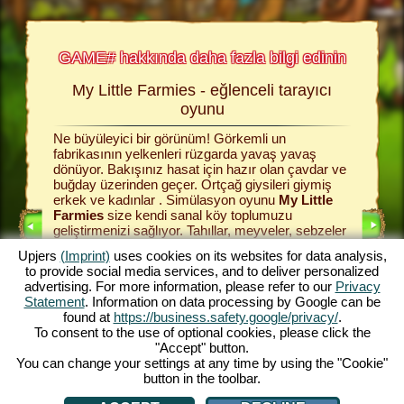
GAME# hakkında daha fazla bilgi edinin
My Little Farmies - eğlenceli tarayıcı
Bu 
 fazla
oyunu
Ne büyüleyici bir görünüm! Görkemli un
Renkli t
cı oyunlar
fabrikasının yelkenleri rüzgarda yavaş yavaş
topluluğu
 İlerleyen
dönüyor. Bakışınız hasat için hazır olan çavdar ve
çayırı k
etsiz
buğday üzerinden geçer. Ortçağ giysileri giymiş
simülasyo
kında
erkek ve kadınlar . Simülasyon oyunu
My Little
buğday, 
Farmies
size kendi sanal köy toplumuzu
sağlamak
geliştirmenizi sağlıyor. Tahıllar, meyveler, sebzeler
satabilir
UNLARI
ve ağaçlar ile ilgilenin ve çeşitli üretim binaları
için tüm 
Upjers
(Imprint)
uses cookies on its websites for data analysis,
yaparak verimli işlevlerini kullanın. My Little
bu köyü 
to provide social media services, and to deliver personalized
I
Farmies size çok sayıda özellik ve işlev
edecek. 
advertising. For more information, please refer to our
Privacy
sunmaktadır - ayrıca bu çiftlk oyununu oynamak
uzmanlaş
I
Statement
. Information on data processing by Google can be
kesinlikle eğlenceli! Çiftlik oyunun büyüleyici
istediğin
found at
https://business.safety.google/privacy/
.
dünyasını yaşayın ve hemen şimdi oynayın!
refahlana
To consent to the use of optional cookies, please click the
YUNU
ve çiftli
"Accept" button.
You can change your settings at any time by using the "Cookie"
button in the toolbar.