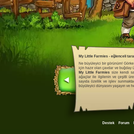
My Little Farmies - eğlenceli tar
Ne büyüleyici bir görünüm! Görkem
için hazır olan çavdar ve buğday 
My Little Farmies
size kendi san
ağaçlar ile ilgilenin ve çeşitli ü
sayıda özellik ve işlev sunmakta
büyüleyici dünyasını yaşayın ve 
Destek
Forum