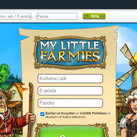
Şartlar ve Koşullar
ve
Gizlilik Politikası
nı
okudum ve kabul ediyorum.