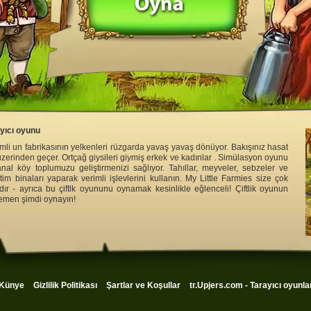
ayıcı oyunu
li un fabrikasının yelkenleri rüzgarda yavaş yavaş dönüyor. Bakışınız hasat
üzerinden geçer. Ortçağ giysileri giymiş erkek ve kadınlar . Simülasyon oyunu
al köy toplumuzu geliştirmenizi sağlıyor. Tahıllar, meyveler, sebzeler ve
retim binaları yaparak verimli işlevlerini kullanın. My Little Farmies size çok
dır - ayrıca bu çiftlk oyununu oynamak kesinlikle eğlenceli! Çiftlik oyunun
hemen şimdi oynayın!
Künye
Gizlilik Politikası
Şartlar ve Koşullar
tr.Upjers.com - Tarayıcı oyunla