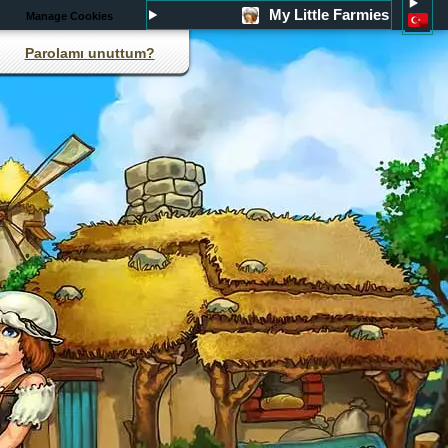
My Little Farmies
Manage Cookies
Parolamı unuttum?