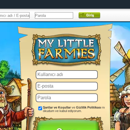
Şartlar ve Koşullar
ve
Gizlilik Politikası
nı
okudum ve kabul ediyorum.