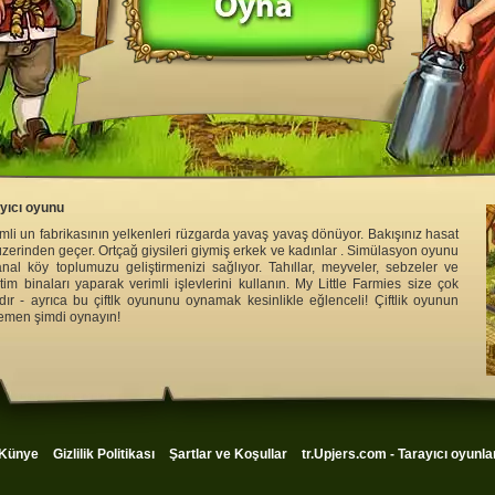
ayıcı oyunu
li un fabrikasının yelkenleri rüzgarda yavaş yavaş dönüyor. Bakışınız hasat
üzerinden geçer. Ortçağ giysileri giymiş erkek ve kadınlar . Simülasyon oyunu
al köy toplumuzu geliştirmenizi sağlıyor. Tahıllar, meyveler, sebzeler ve
retim binaları yaparak verimli işlevlerini kullanın. My Little Farmies size çok
dır - ayrıca bu çiftlk oyununu oynamak kesinlikle eğlenceli! Çiftlik oyunun
hemen şimdi oynayın!
Künye
Gizlilik Politikası
Şartlar ve Koşullar
tr.Upjers.com - Tarayıcı oyunla