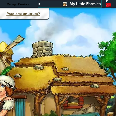
My Little Farmies
Manage Cookies
Parolamı unuttum?