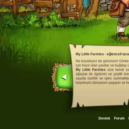
My Little Farmies - eğlenceli tar
Ne büyüleyici bir görünüm! Görkem
için hazır olan çavdar ve buğday 
My Little Farmies
size kendi san
ağaçlar ile ilgilenin ve çeşitli ü
sayıda özellik ve işlev sunmakta
büyüleyici dünyasını yaşayın ve 
Destek
Forum