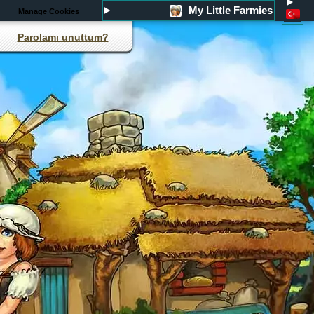
My Little Farmies
Manage Cookies
Parolamı unuttum?