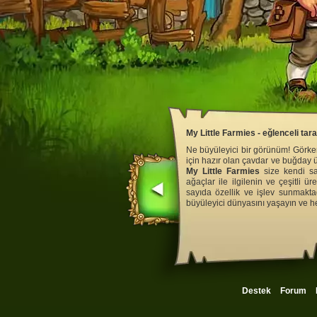
My Little Farmies - eğlenceli tar
Ne büyüleyici bir görünüm! Görkem
için hazır olan çavdar ve buğday 
My Little Farmies
size kendi san
ağaçlar ile ilgilenin ve çeşitli ü
sayıda özellik ve işlev sunmakta
büyüleyici dünyasını yaşayın ve 
Destek
Forum