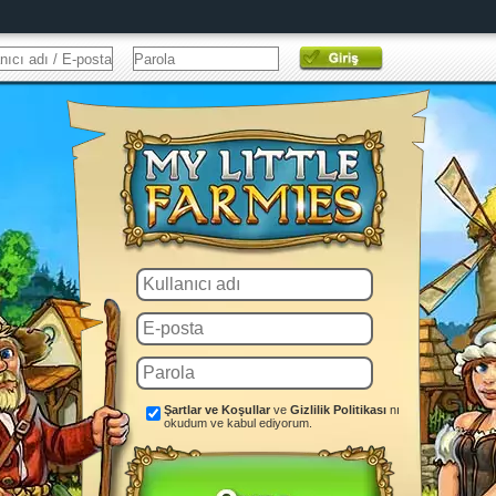
Şartlar ve Koşullar
ve
Gizlilik Politikası
nı
okudum ve kabul ediyorum.