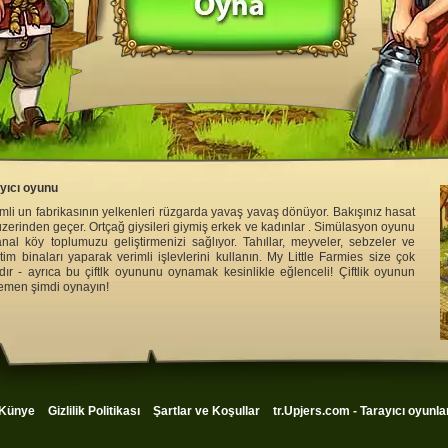
ayıcı oyunu
li un fabrikasının yelkenleri rüzgarda yavaş yavaş dönüyor. Bakışınız hasat
üzerinden geçer. Ortçağ giysileri giymiş erkek ve kadınlar . Simülasyon oyunu
al köy toplumuzu geliştirmenizi sağlıyor. Tahıllar, meyveler, sebzeler ve
retim binaları yaparak verimli işlevlerini kullanın. My Little Farmies size çok
dır - ayrıca bu çiftlk oyununu oynamak kesinlikle eğlenceli! Çiftlik oyunun
hemen şimdi oynayın!
Künye
Gizlilik Politikası
Şartlar ve Koşullar
tr.Upjers.com - Tarayıcı oyunla