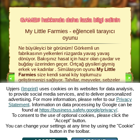
GAME# hakkında daha fazla bilgi edinin
My Little Farmies - eğlenceli tarayıcı
Bu 
 fazla
oyunu
Ne büyüleyici bir görünüm! Görkemli un
Renkli t
cı oyunlar
fabrikasının yelkenleri rüzgarda yavaş yavaş
topluluğu
 İlerleyen
dönüyor. Bakışınız hasat için hazır olan çavdar ve
çayırı k
etsiz
buğday üzerinden geçer. Ortçağ giysileri giymiş
simülasyo
kında
erkek ve kadınlar . Simülasyon oyunu
My Little
buğday, 
Farmies
size kendi sanal köy toplumuzu
sağlamak
geliştirmenizi sağlıyor. Tahıllar, meyveler, sebzeler
satabilir
UNLARI
ve ağaçlar ile ilgilenin ve çeşitli üretim binaları
için tüm 
Upjers
(Imprint)
uses cookies on its websites for data analysis,
yaparak verimli işlevlerini kullanın. My Little
bu köyü 
to provide social media services, and to deliver personalized
I
Farmies size çok sayıda özellik ve işlev
edecek. 
advertising. For more information, please refer to our
Privacy
sunmaktadır - ayrıca bu çiftlk oyununu oynamak
uzmanlaş
I
Statement
. Information on data processing by Google can be
kesinlikle eğlenceli! Çiftlik oyunun büyüleyici
istediğin
found at
https://business.safety.google/privacy/
.
dünyasını yaşayın ve hemen şimdi oynayın!
refahlana
To consent to the use of optional cookies, please click the
YUNU
ve çiftli
"Accept" button.
You can change your settings at any time by using the "Cookie"
button in the toolbar.