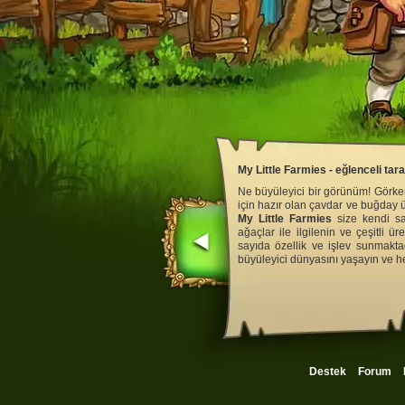
My Little Farmies - eğlenceli tar
Ne büyüleyici bir görünüm! Görkem
için hazır olan çavdar ve buğday 
My Little Farmies
size kendi san
ağaçlar ile ilgilenin ve çeşitli ü
sayıda özellik ve işlev sunmakta
büyüleyici dünyasını yaşayın ve 
Destek
Forum