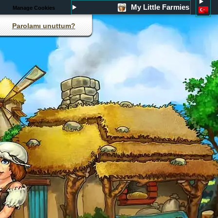
My Little Farmies
Manage Cookies
Parolamı unuttum?