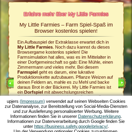
Erfahre mehr über My Little Farmies
My Little Farmies – Farm Spiel-Spaß im
Die G
rmies
Browser kostenlos spielen!
und My
Ein Aufbauspiel der Extraklasse erwartet dich in
Alles beg
n Seiten
My Little Farmies
. Noch dazu kannst du dieses
Dorfgeme
el, dem
Browsergame kostenlos spielen! Die
sollst d
Farmsimulation hat alles, was es im Mittelalter in
Wein im
einer Dorfgemeinschaft so gab: Eine Mühle, einen
los auf 
Zimmermann und vieles mehr. Bei diesem
aus. Wie 
IELE
Farmspiel
geht es darum, eine lukrative
gehört, 
Produktionskette aufzubauen. Pflanze Weizen auf
liefern d
deinen Feldern an, mahle es zu Mehl und backe
sorgen f
daraus Brot in der Bäckerei. My Little Farmies ist
wird. Zü
ein
Dorfspiel
mit abwechslungsreichen
edle Wei
Funktionen und wunderschönen Grafiken. Du
abwechsl
upjers
(Impressum)
verwendet auf seinen Webseiten Cookies
gestaltest die Landwirtschaft in all ihren Facetten:
My Littl
zur Datenanalyse, zur Bereitstellung von Social-Media-Diensten
Vom Gemüseanbau bis hin zur Viehzucht. Dabei
Dorfspie
und zur Auslieferung personalisierter Werbung. Weitere
triffst du auf traditionelle Nutztiere, wie das
deinen P
Informationen finden Sie in unserer
Datenschutzerklärung
.
Mangalica-Schwein oder das Wollhuhn. Erschaffe
dem
Auf
Informationen zur Datenverarbeitung durch Google finden Sie
blühende Landschaften in My Little Farmies –
Welt des
unter
https://business.safety.google/privacy/
.
spiele jetzt kostenlos eines der schönsten
Online
ganz oh
Um der Verwendung optionaler Cookies zuzustimmen,