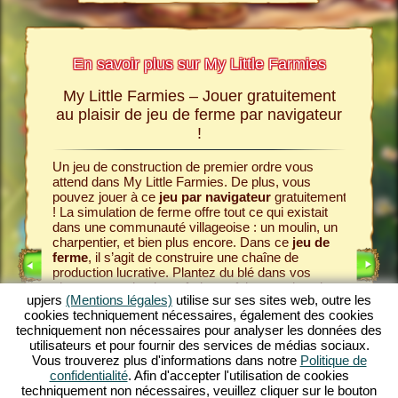
En savoir plus sur My Little Farmies
My Little Farmies – Jouer gratuitement
L’hist
rmies
au plaisir de jeu de ferme par navigateur
!
mies,
Tout com
les sites
communau
jeu de
Un jeu de construction de premier ordre vous
Pour cel
savoir
attend dans My Little Farmies. De plus, vous
gâteaux e
pouvez jouer à ce
jeu par navigateur
gratuitement
Commence
! La simulation de ferme offre tout ce qui existait
et semez
dans une communauté villageoise : un moulin, un
simulati
charpentier, et bien plus encore. Dans ce
jeu de
des
ani
ferme
, il s’agit de construire une chaîne de
œufs et 
production lucrative. Plantez du blé dans vos
UITS
transform
champs, moulez-le en farine et faites-en du pain
raisins e
upjers
(Mentions légales)
utilise sur ses sites web, outre les
dans la boulangerie. My Little Farmies est un
jeu
nobles. 
cookies techniquement nécessaires, également des cookies
de village
avec des fonctions variées et de
IGNE
prend vie
techniquement non nécessaires pour analyser les données des
magnifiques graphismes. Vous concevez
clients a
utilisateurs et pour fournir des services de médias sociaux.
l’agriculture dans tous ces aspects : de la culture
acheter 
Vous trouverez plus d'informations dans notre
Politique de
de légumes à l’élevage d’animaux. Vous y
de produc
confidentialité
. Afin d'accepter l'utilisation de cookies
rencontrerez des animaux d’élevage traditionnels,
construc
techniquement non nécessaires, veuillez cliquer sur le bouton
comme le porc laineux ou la poule laineuse. Jouez