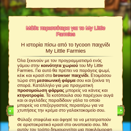
Μάθε περισσότερα για το My Little
Farmies
σκέδαση
Η ιστορία πίσω από το tycoon παιχνίδι
άν!
My Little Farmies
Το My Li
εμπειρί
δι
σας
Όλα ξεκινούν με τον προγραμματισμό ενός
παίκτες
γάμου στην
κοινότητα χωριού
του My Little
παιχνίδ
ξεις
Farmies. Για αυτό θα πρέπει να παράγεις ψωμί,
σου
φάρ
έχει όλα
κέικ και κρασί στο
browser παιχνίδι
. Ετοιμάσου
χωριό
σ
τώρα στη
μεσαιωνική φάρμα
σου και ξεκίνα τη
βρίσκοντ
σπορά. Κατάλληλο για μια πραγματική
σου; Πού
ίδι
προσομοίωση φάρμας
μπορείς να κάνεις και
πελάτες 
ιας
κτηνοτροφία
. Τα κοτόπουλα σού παρέχουν αυγά
φάρμα σ
εψε
και οι αγελάδες παραδίδουν γάλα το οποίο
ακόμη κα
ε αλεύρι
μπορείς να επεξεργαστείς περαιτέρω για να
πουλήσει
στο
χτυπήσεις την κρέμα στο γαλακτοκομείο σου.
Το γεγον
Φύλαξε σταφύλια και άφησέ τα να μετατραπούν
βρίσκετα
χωριού
σε αριστοκρατικό κρασί στο οινοποιείο σου. Με
My Little
 γραφικά.
αυτόν τον τρόπο δημιουργείται μια ποικιλόμορφη