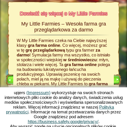
Dowiedź się więcej o My Little Farmies
My Little Farmies – Wesoła farma gra
Histor
armies
przeglądarkowa za darmo
W My Little Farmies czeka na Ciebie najwyższej
Wszystk
Na
klasy
gra farma online
. Co więcej, możesz grać
wiejskie
rmacji o
w tę
grę przeglądarkową
typu gra farmer
za
zadaniem
odzaju
darmo
! Symulacja farmy ma wszystko, co istniało
grze fa
w społeczności wiejskiej
w średniowieczu
: młyn,
razu za
stolarza i wiele więcej. Ta
gra farma online
polega
zboże. J
na budowaniu lukratywnego łańcucha
farmy
, 
E
produkcyjnego. Uprawiaj pszenicę na swoich
dostarcz
polach, miel ją na mąkę i używaj do pieczenia
przetwor
LNIK
chleba w piekarni. My Little Farmies to
gra farma
temu pow
RMIE
za darmo
z różnorodnymi funkcjami i piękną
w My Lit
upjers
(Impressum)
wykorzystuje na swoich stronach
grafiką. W tej grze typu farma
gra online
przeglą
internetowych pliki cookie do analizy danych, świadczenia usług
zajmujesz się rolnictwem we wszystkich jego
pojawią s
mediów społecznościowych i wyświetlania spersonalizowanych
aspektach: od uprawy warzyw po hodowlę
towary. 
reklam. Więcej informacji znajdziesz w naszej
Polityka
KA
zwierząt. Spotkasz tradycyjne zwierzęta
produkcyj
prywatności
. Informacje na temat przetwarzania danych przez
hodowlane, takie jak świnia Mangalica czy kura
farma g
Google znajdziesz pod adresem
jedwabista. Stwórz kwitnące krajobrazy w My
typu fa
https://business.safety.google/privacy/
.
Little Farmies - zagraj teraz za darmo w jedną z
– gry pr
Aby wyrazić zgodę na użycie opcjonalnych plików cookie,