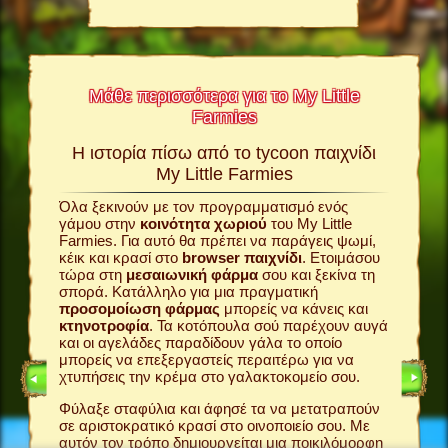
Μάθε περισσότερα για το My Little
Farmies
σκέδαση
Η ιστορία πίσω από το tycoon παιχνίδι
άν!
My Little Farmies
Το My Li
εμπειρί
δι
σας
Όλα ξεκινούν με τον προγραμματισμό ενός
παίκτες
γάμου στην
κοινότητα χωριού
του My Little
παιχνίδ
ξεις
Farmies. Για αυτό θα πρέπει να παράγεις ψωμί,
σου
φάρ
έχει όλα
κέικ και κρασί στο
browser παιχνίδι
. Ετοιμάσου
χωριό
σ
τώρα στη
μεσαιωνική φάρμα
σου και ξεκίνα τη
βρίσκοντ
σπορά. Κατάλληλο για μια πραγματική
σου; Πού
ίδι
προσομοίωση φάρμας
μπορείς να κάνεις και
πελάτες 
ιας
κτηνοτροφία
. Τα κοτόπουλα σού παρέχουν αυγά
φάρμα σ
εψε
και οι αγελάδες παραδίδουν γάλα το οποίο
ακόμη κα
ε αλεύρι
μπορείς να επεξεργαστείς περαιτέρω για να
πουλήσει
στο
χτυπήσεις την κρέμα στο γαλακτοκομείο σου.
Το γεγον
Φύλαξε σταφύλια και άφησέ τα να μετατραπούν
βρίσκετα
χωριού
σε αριστοκρατικό κρασί στο οινοποιείο σου. Με
My Little
 γραφικά.
αυτόν τον τρόπο δημιουργείται μια ποικιλόμορφη