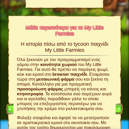
Μάθε περισσότερα για το My Little
Farmies
σκέδαση
Η ιστορία πίσω από το tycoon παιχνίδι
άν!
My Little Farmies
Το My Li
εμπειρί
δι
σας
Όλα ξεκινούν με τον προγραμματισμό ενός
παίκτες
γάμου στην
κοινότητα χωριού
του My Little
παιχνίδ
ξεις
Farmies. Για αυτό θα πρέπει να παράγεις ψωμί,
σου
φάρ
έχει όλα
κέικ και κρασί στο
browser παιχνίδι
. Ετοιμάσου
χωριό
σ
τώρα στη
μεσαιωνική φάρμα
σου και ξεκίνα τη
βρίσκοντ
σπορά. Κατάλληλο για μια πραγματική
σου; Πού
ίδι
προσομοίωση φάρμας
μπορείς να κάνεις και
πελάτες 
ιας
κτηνοτροφία
. Τα κοτόπουλα σού παρέχουν αυγά
φάρμα σ
εψε
και οι αγελάδες παραδίδουν γάλα το οποίο
ακόμη κα
ε αλεύρι
μπορείς να επεξεργαστείς περαιτέρω για να
πουλήσει
στο
χτυπήσεις την κρέμα στο γαλακτοκομείο σου.
Το γεγον
Φύλαξε σταφύλια και άφησέ τα να μετατραπούν
βρίσκετα
χωριού
σε αριστοκρατικό κρασί στο οινοποιείο σου. Με
My Little
 γραφικά.
αυτόν τον τρόπο δημιουργείται μια ποικιλόμορφη