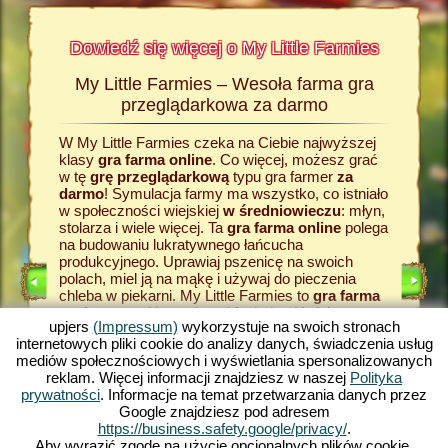
Dowiedź się więcej o My Little Farmies
My Little Farmies – Wesoła farma gra
Histor
armies
przeglądarkowa za darmo
W My Little Farmies czeka na Ciebie najwyższej
Wszystk
Na
klasy
gra farma online
. Co więcej, możesz grać
wiejskie
rmacji o
w tę
grę przeglądarkową
typu gra farmer
za
zadaniem
odzaju
darmo
! Symulacja farmy ma wszystko, co istniało
grze fa
w społeczności wiejskiej
w średniowieczu
: młyn,
razu za
stolarza i wiele więcej. Ta
gra farma online
polega
zboże. J
na budowaniu lukratywnego łańcucha
farmy
, 
E
produkcyjnego. Uprawiaj pszenicę na swoich
dostarcz
polach, miel ją na mąkę i używaj do pieczenia
przetwor
LNIK
chleba w piekarni. My Little Farmies to
gra farma
temu pow
RMIE
za darmo
z różnorodnymi funkcjami i piękną
w My Lit
upjers
(Impressum)
wykorzystuje na swoich stronach
grafiką. W tej grze typu farma
gra online
przeglą
internetowych pliki cookie do analizy danych, świadczenia usług
zajmujesz się rolnictwem we wszystkich jego
pojawią s
mediów społecznościowych i wyświetlania spersonalizowanych
aspektach: od uprawy warzyw po hodowlę
towary. 
reklam. Więcej informacji znajdziesz w naszej
Polityka
KA
zwierząt. Spotkasz tradycyjne zwierzęta
produkcyj
prywatności
. Informacje na temat przetwarzania danych przez
hodowlane, takie jak świnia Mangalica czy kura
farma g
Google znajdziesz pod adresem
jedwabista. Stwórz kwitnące krajobrazy w My
typu fa
https://business.safety.google/privacy/
.
Little Farmies - zagraj teraz za darmo w jedną z
– gry pr
Aby wyrazić zgodę na użycie opcjonalnych plików cookie,