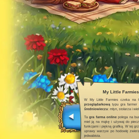
My Little Farmie
W My Little Farmies czeka na 
przeglądarkową
typu gra farmer
średniowieczu
: młyn, stolarza i wie
Ta
gra farma online
polega na bud
miel ją na mąkę i używaj do piecz
funkcjami i piękną grafiką. W tej g
uprawy warzyw po hodowlę zwierzą
jedwabista.