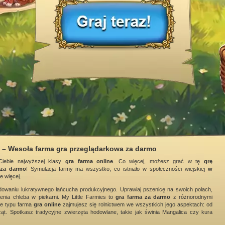
s – Wesoła farma gra przeglądarkowa za darmo
Ciebie najwyższej klasy
gra farma online
. Co więcej, możesz grać w tę
grę
za darmo
! Symulacja farmy ma wszystko, co istniało w społeczności wiejskiej
w
le więcej.
owaniu lukratywnego łańcucha produkcyjnego. Uprawiaj pszenicę na swoich polach,
enia chleba w piekarni. My Little Farmies to
gra farma za darmo
z różnorodnymi
rze typu farma
gra online
zajmujesz się rolnictwem we wszystkich jego aspektach: od
t. Spotkasz tradycyjne zwierzęta hodowlane, takie jak świnia Mangalica czy kura