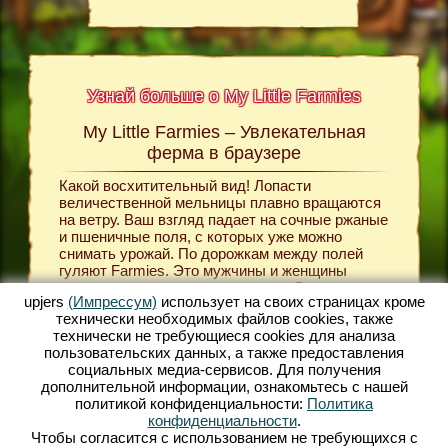
Узнай больше о My Little Farmies
My Little Farmies – Увлекательная
Сю
ttle
ферма в браузере
В яркой 
создаёт
Какой восхитительный вид! Лопасти
ных
общину.
величественной мельницы плавно вращаются
сельско
на ветру. Ваш взгляд падает на сочные ржаные
больше
произво
и пшеничные поля, с которых уже можно
, жанре
пшеницу
снимать урожай. По дорожкам между полей
pjers.
продукт
гуляют Farmies. Это мужчины и женщины
свиней,
одетые в средневековую одежду. В
затем п
upjers
(Импрессум)
использует на своих страницах кроме
разнообразной строительной игре
My Little
Ы
вам все
технически необходимых файлов сookies, также
Farmies
вы создаёте вашу собственную
для выд
технически не требующиеся cookies для анализа
деревенскую общину. Вы заботитесь о
решаете
пользовательских данных, а также предоставления
хозяйстве, рассаживая зерновые культуры,
чтобы з
социальных медиа-сервисов. Для получения
фрукты, деревья и овощи. Полученные
построи
дополнительной информации, ознакомьтесь с нашей
природные продукты вы обрабатываете в
хотите 
политикой конфиденциальности:
Политика
различных производственных зданиях, таких
Продумы
конфиденциальности
.
как мельница, пекарня и молочная фабрика.
постепе
Чтобы согласится с использованием не требующихся с
Игра My Little Farmies предоставит вам