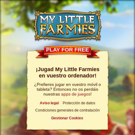
PLAY FOR FREE
¡Jugad My Little Farmies
en vuestro ordenador!
¿Prefieres jugar en vuestro móvil o
tableta? Entonces no os perdáis
nuestras
apps de juegos
!
Aviso legal
Protección de datos
Condiciones generales de contratación
Gestionar Cookies