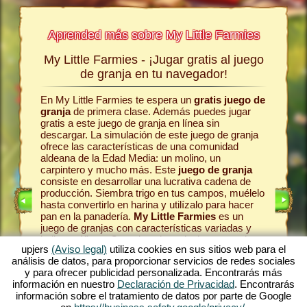
Aprended más sobre My Little Farmies
My Little Farmies - ¡Jugar gratis al juego
La his
a jugar
de granja en tu navegador!
En My Little Farmies te espera un
gratis juego de
Todo com
egos sin
granja
de primera clase. Además puedes jugar
la comun
s
jugar
gratis a este juego de granja en línea sin
el juego 
line.
descargar. La simulación de este juego de granja
pasteles
ofrece las características de una comunidad
en la gr
omo era
aldeana de la Edad Media: un molino, un
Como en 
se
carpintero y mucho más. Este
juego de granja
animale
 es uno
consiste en desarrollar una lucrativa cadena de
las vaca
én es
producción. Siembra trigo en tus campos, muélelo
en la lec
te ofrece
hasta convertirlo en harina y utilízalo para hacer
produzca
én en el
pan en la panadería.
My Little Farmies
es un
una vari
ro
. Juega
juego de granjas con características variadas y
Farmies.
bellos gráficos. Organizas la agricultura en todas
pueblo
y
mósfera
upjers
(Aviso legal)
utiliza cookies en sus sitios web para el
sus facetas: desde el cultivo de hortalizas hasta la
tu caden
ma de
análisis de datos, para proporcionar servicios de redes sociales
cría de animales de granja. Encontrarás en el
máximo d
ar
y para ofrecer publicidad personalizada. Encontrarás más
juego gratis online
animales de granja
fascinan
anja.
información en nuestro
Declaración de Privacidad
. Encontrarás
tradicionales como el cerdo Mangalica o la gallina
entorno 
e alguno
información sobre el tratamiento de datos por parte de Google
sedosa. Crea florecientes paisajes en My Little
tonces,