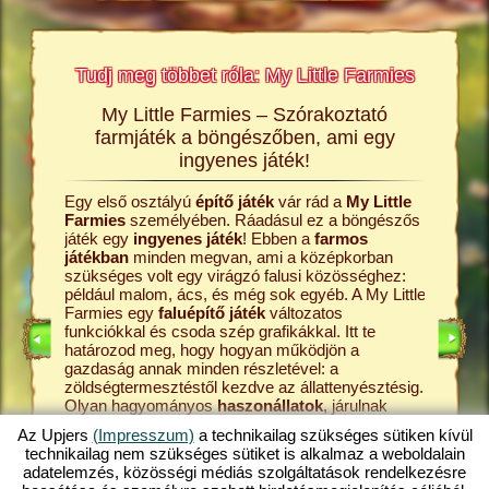
Tudj meg többet róla: My Little Farmies
My Little Farmies – Szórakoztató
A My L
rmies
farmjáték a böngészőben, ami egy
Minden 
ingyenes játék!
Farmies
król és a
kenyérre
Egy első osztályú
építő játék
vár rád a
My Little
ldalakon
Ezek meg
Farmies
személyében. Ráadásul ez a böngészős
átékról,
böngész
játék egy
ingyenes játék
! Ebben a
farmos
középko
játékban
minden megvan, ami a középkorban
online
kezdd a 
szükséges volt egy virágzó falusi közösséghez:
farmos j
például malom, ács, és még sok egyéb. A My Little
állattart
Farmies egy
faluépítő játék
változatos
ÉKOK
tanyádról
funkciókkal és csoda szép grafikákkal. Itt te
játék. A 
határozod meg, hogy hogyan működjön a
pedig a 
gazdaság annak minden részletével: a
tejfeldol
zöldségtermesztéstől kezdve az állattenyésztésig.
fokozato
Olyan hagyományos
haszonállatok
, járulnak
My Littl
majd hozzá a tanya sokszínűségéhez, mint a
hát ki a 
Az Upjers
(Impresszum)
a technikailag szükséges sütiken kívül
mangalica sertés
vagy a gyapjas tyúk. Hozz létre
legjobba
technikailag nem szükséges sütiket is alkalmaz a weboldalain
egy virágzó gazdaságot a My Little Farmies
Fedezd h
adatelemzés, közösségi médiás szolgáltatások rendelkezésre
játékban, amely az
online játékok
egyik