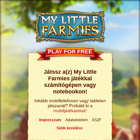
PLAY FOR FREE
Játssz a(z) My Little
Farmies játékkal
számítógépen vagy
notebookon!
Inkább mobiltelefonon vagy tableten
játszanál? Próbáld ki a
mobiljátékainkat
!
Impresszum
Adatvédelem
ÁSZF
Sütik kezelése