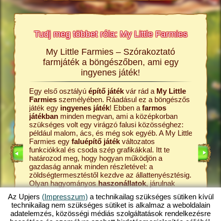
Tudj meg többet róla: My Little Farmies
My Little Farmies – Szórakoztató
A My L
rmies
farmjáték a böngészőben, ami egy
Minden 
ingyenes játék!
Farmies
król és a
kenyérre
Egy első osztályú
építő játék
vár rád a
My Little
ldalakon
Ezek meg
Farmies
személyében. Ráadásul ez a böngészős
átékról,
böngész
játék egy
ingyenes játék
! Ebben a
farmos
középko
játékban
minden megvan, ami a középkorban
online
kezdd a 
szükséges volt egy virágzó falusi közösséghez:
farmos j
például malom, ács, és még sok egyéb. A My Little
állattart
Farmies egy
faluépítő játék
változatos
ÉKOK
tanyádról
funkciókkal és csoda szép grafikákkal. Itt te
játék. A 
határozod meg, hogy hogyan működjön a
pedig a 
gazdaság annak minden részletével: a
tejfeldol
zöldségtermesztéstől kezdve az állattenyésztésig.
fokozato
Olyan hagyományos
haszonállatok
, járulnak
My Littl
majd hozzá a tanya sokszínűségéhez, mint a
hát ki a 
Az Upjers
(Impresszum)
a technikailag szükséges sütiken kívül
mangalica sertés
vagy a gyapjas tyúk. Hozz létre
legjobba
technikailag nem szükséges sütiket is alkalmaz a weboldalain
egy virágzó gazdaságot a My Little Farmies
Fedezd h
adatelemzés, közösségi médiás szolgáltatások rendelkezésre
játékban, amely az
online játékok
egyik