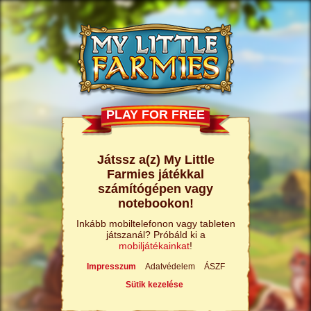
PLAY FOR FREE
Játssz a(z) My Little
Farmies játékkal
számítógépen vagy
notebookon!
Inkább mobiltelefonon vagy tableten
játszanál? Próbáld ki a
mobiljátékainkat
!
Impresszum
Adatvédelem
ÁSZF
Sütik kezelése