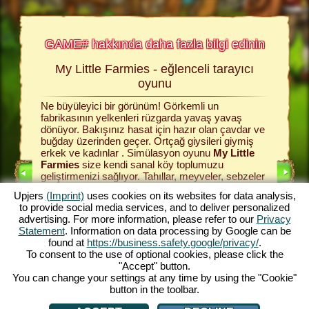
GAME# hakkında daha fazla bilgi edinin
My Little Farmies - eğlenceli tarayıcı
Bu 
 fazla
oyunu
Ne büyüleyici bir görünüm! Görkemli un
Renkli t
cı oyunlar
fabrikasının yelkenleri rüzgarda yavaş yavaş
topluluğu
 İlerleyen
dönüyor. Bakışınız hasat için hazır olan çavdar ve
çayırı k
etsiz
buğday üzerinden geçer. Ortçağ giysileri giymiş
simülasyo
kında
erkek ve kadınlar . Simülasyon oyunu
My Little
buğday, 
Farmies
size kendi sanal köy toplumuzu
sağlamak
geliştirmenizi sağlıyor. Tahıllar, meyveler, sebzeler
satabilir
UNLARI
ve ağaçlar ile ilgilenin ve çeşitli üretim binaları
için tüm 
Upjers
(Imprint)
uses cookies on its websites for data analysis,
yaparak verimli işlevlerini kullanın. My Little
bu köyü 
to provide social media services, and to deliver personalized
I
Farmies size çok sayıda özellik ve işlev
edecek. 
advertising. For more information, please refer to our
Privacy
sunmaktadır - ayrıca bu çiftlk oyununu oynamak
uzmanlaş
I
Statement
. Information on data processing by Google can be
kesinlikle eğlenceli! Çiftlik oyunun büyüleyici
istediğin
found at
https://business.safety.google/privacy/
.
dünyasını yaşayın ve hemen şimdi oynayın!
refahlana
To consent to the use of optional cookies, please click the
YUNU
ve çiftli
"Accept" button.
You can change your settings at any time by using the "Cookie"
button in the toolbar.